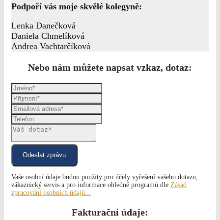
Podpoří vás moje skvělé kolegyně:
Lenka Danečková
Daniela Chmelíková
Andrea Vachtarčíková
Nebo nám můžete napsat vzkaz, dotaz:
Odeslat zprávu
Vaše osobní údaje budou použity pro účely vyřešení vašeho dotazu,
zákaznický servis a pro informace ohledně programů dle
Zásad
zpracování osobních údajů...
Fakturační údaje: